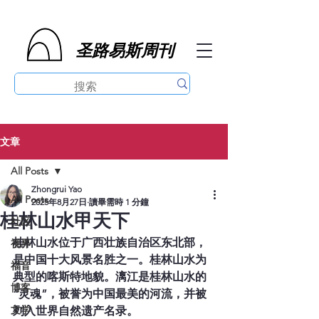
圣路易斯周刊
文章
All Posts
Zhongrui Yao
All Posts
2025年8月27日
讀畢需時 1 分鐘
桂林山水甲天下
社区
桂林山水位于广西壮族自治区东北部，
视界
是中国十大风景名胜之一。桂林山水为
福音
典型的喀斯特地貌。漓江是桂林山水的
博客
“灵魂”，被誉为中国最美的河流，并被
文学
列入世界自然遗产名录。