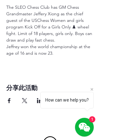
The SLEO Chess Club has GM Chess 
Grandmaster Jeffery Xiong as the chief 
guest of the USChess Women and girls 
program Kick Off for a Girls Only ♟️ wheel 
fight. Limit of 18 players, girls only. Boys can 
draw and play fast chess.
Jeffrey won the world championship at the 
age of 16 and is now 23.
分享此活動
How can we help you?
1