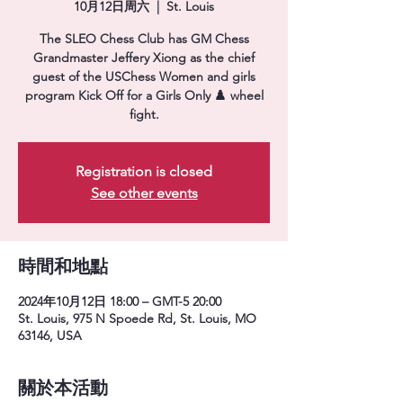
10月12日周六
  |  
St. Louis
The SLEO Chess Club has GM Chess
Grandmaster Jeffery Xiong as the chief
guest of the USChess Women and girls
program Kick Off for a Girls Only ♟️ wheel
fight.
Registration is closed
See other events
時間和地點
2024年10月12日 18:00 – GMT-5 20:00
St. Louis, 975 N Spoede Rd, St. Louis, MO
63146, USA
關於本活動