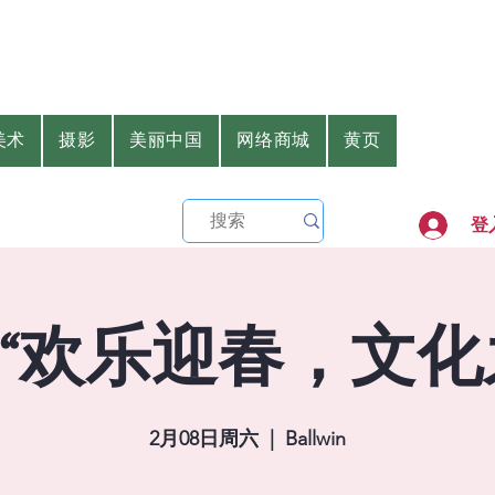
美术
摄影
美丽中国
网络商城
黄页
登
25 “欢乐迎春，文化
2月08日周六
  |  
Ballwin