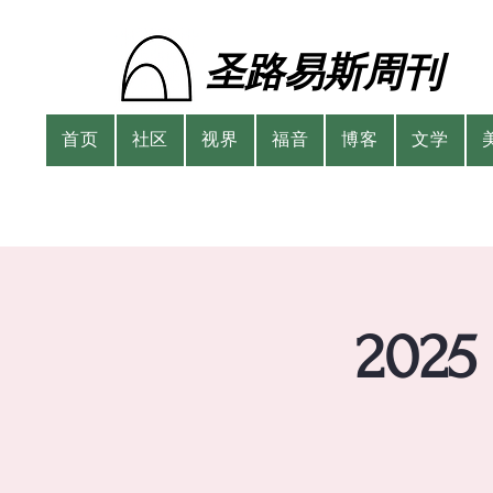
圣路易斯周刊
首页
社区
视界
福音
博客
文学
20