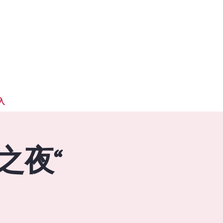
入
之夜“