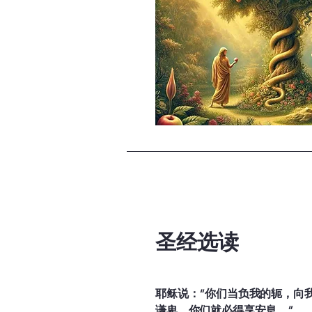
审判（罗马书 6:23
耶稣基督的救赎

耶稣基督是上帝
复活，使人类有可能重
信靠与得救

接受耶稣为救主
并不是靠行为赚取的（
永恒的盼望

圣经选读
信徒在今生能体
（约翰福音 5:24；启
福音的具体呈现：
耶稣说：“你们当负我的轭，向
谦卑，你们就必得享安息。”