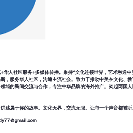
答：

回应恩典：

善行是对上帝恩典的回应。既然
意用善行来回应祂的爱（约翰福音 14
彰显信心：

没有行为的信心是死的（雅各书 2
的果子，以此证明我们属乎上帝。
+华人社区服务+多媒体传播。秉持“文化连接世界，艺术融通中
荣耀上帝：

易斯，服务华人社区，沟通主流社会。致力于推动中美在文化、教
善行不是为了我们自己的名声，
个领域的民间交流与合作，专注中华品牌的海外推广。架起两国人
我们的行为而将荣耀归给祂（马太福音
服事他人：

，讲述属于你的故事。文化无界，交流无限。让每一个声音都被听
耶稣教导我们要爱人如己（马可福音
为祝福他人的管道，活出基督的榜
kly77@gmail.com
追求成圣：
