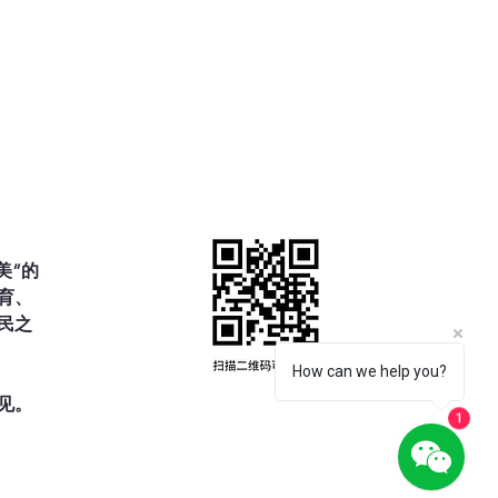
我们因基督的爱而得救，就自然愿
:15）。

:17）。真正的信心必然会结出善行


美”的
育、
而是为了荣耀上帝，使人们因看见
民之
 5:16）。

How can we help you?
见。
 12:31）。通过善行，我们可以成
1
样。
