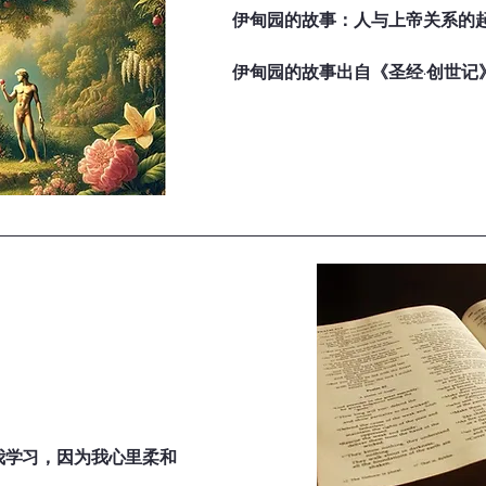
）。

伊甸园的故事：人与上帝关系的起
伊甸园的故事出自《圣经·创世记
了一个美丽的乐园——伊甸园。
的儿子，祂道成肉身，为罪人钉死十字架，担当了世人的罪。祂
世记 2:8-14），环境优美，生机盎
新与上帝和好（哥林多前书 15:3-4；以赛亚书 53:5-6）。

上帝把亚当安置在园中，命令他
上的果子，唯独禁止吃“分别善恶
2:15-17）。

，并相信祂的死与复活，就能得救并承受永生。这是出于恩典的
以弗所书 2:8-9；罗马书 10:9-10）。

夏娃的出现

上帝看见亚当独居不好，就用他
（创世记 2:18-25）。然而，
验与上帝同行的喜乐，并在来世与上帝同在。这是福音带来的永
的果子，并不会死，反而能像上
示录 21:1-4）。

果子吃了，又递给亚当，亚当也吃了（


我学习，因为我心里柔和
违命与惩罚
