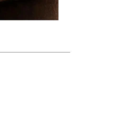
马可福
露体，心中羞愧，便用无花果树叶编
活。

）。上帝察觉他们违背命令，随即施以惩
）。

养活自己。

，生命树也被隔绝，不再让他们触及
上帝和
世界传
象征着人类与上帝关系的破裂，也预