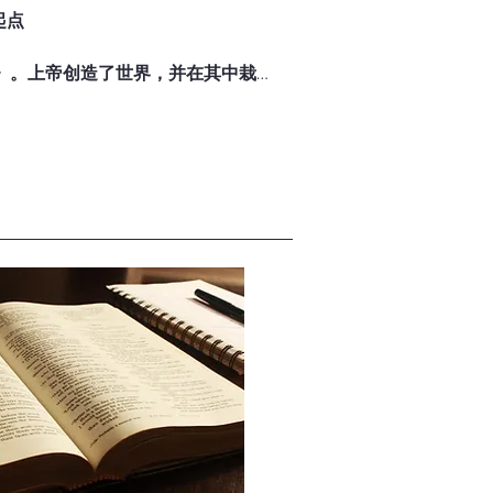
点

》。上帝创造了世界，并在其中栽种
伊甸园位于四条大河的汇流之处（创
的死与
然。

修理和看守园子，可以吃园中各样树
树”的果子，否则必定死亡（创世记 
礼物，
的肋骨创造了夏娃，成为他的伴侣
狡猾的蛇引诱夏娃，说若吃分别善恶树上
恒盼望
帝一样知道善恶。夏娃心动，便摘下
创世记 3:1-6）。
