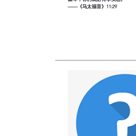
福音在《圣经》
——《马太福音》11:29
音》、《路加福
福音对个人的意义
与上帝和好：福音
新生命：接受福音
永恒的盼望：福音
总结

福音是上帝为全
好，并得享永生
扬的真理。