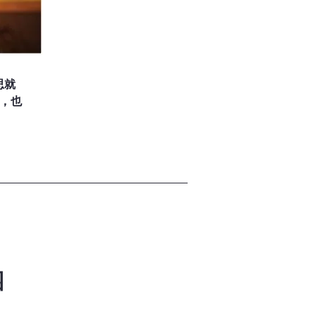
思就
基，也
类是按
园
永远的