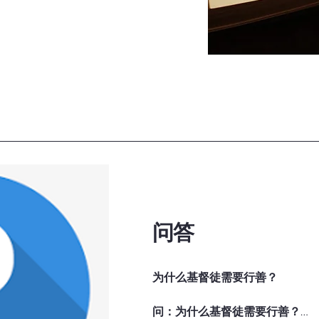
中以四卷书的形式记载，被称为“四福音书”（《马太福音》、《
他们吃过果子后，发现自己赤身
音》、《约翰福音》），分别叙述了耶稣的生平、教导、受难与复
织裙子遮盖自己（创世记 3:7
罚：

：

蛇被咒诅终身用肚子爬行；

是人重新建立与上帝关系的途径。

女人要承受生产的痛苦；

之后，信徒的生命将会更新，活出基督的样式（哥林多后书 5:17
男人则要汗流满面辛苦劳作，才能
为信徒提供未来永生的确据。

最终，亚当和夏娃被逐出伊甸园
（创世记 3:14-24）。

​问答
人类所预备的救恩。通过耶稣基督的生、死与复活，信徒可以与
象征与启示

。这“好消息”正是基督教信仰的核心，也是每位基督徒蒙召要向
这个故事被视为“原罪”的起源，
为什么基督徒需要行善？

示了上帝后续的救赎计划。
问：为什么基督徒需要行善？
