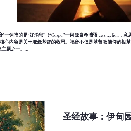
一词指的是“好消息”（“Gospel”一词源自希腊语 euangelion，意
，其核心内容是关于耶稣基督的救恩。福音不仅是基督教信仰的根
主题之一。



爱祂的创造物，包括人类（创世记 1:27；约翰福音 3:16）。人
的，拥有与上帝同行的目的和价值。

圣经故事：伊甸
绝，失去了与上帝和好的关系（罗马书 3:23）。罪带来死亡与